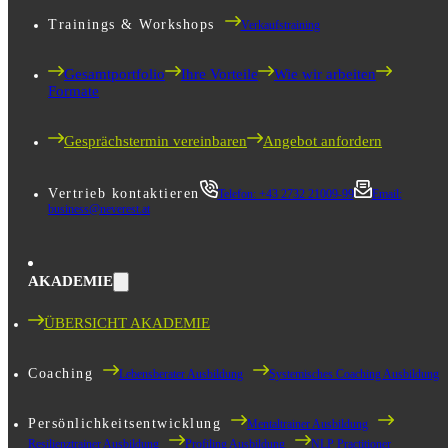
Trainings & Workshops
Verkaufstraining
Gesamtportfolio
Ihre Vorteile
Wie wir arbeiten
Formate
Gesprächstermin vereinbaren
Angebot anfordern
Vertrieb kontaktieren
Telefon: +43 2732 21009-99
Email:
business@neverest.at
AKADEMIE
ÜBERSICHT AKADEMIE
Coaching
Lebensberater Ausbildung
Systemisches Coaching Ausbildung
Persönlichkeitsentwicklung
Mentaltrainer Ausbildung
Resilienztrainer Ausbildung
Profiling Ausbildung
NLP Practitioner