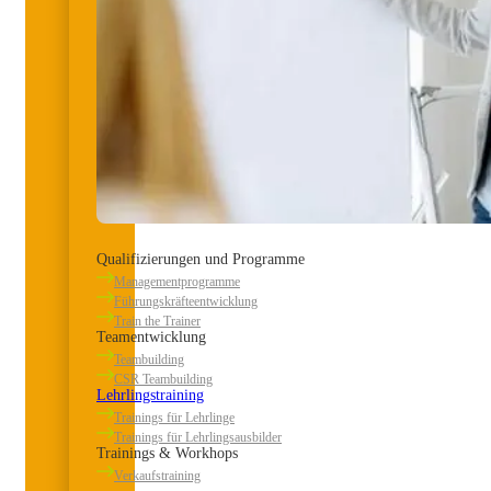
Qualifizierungen und Programme
Managementprogramme
Führungskräfteentwicklung
Train the Trainer
Teamentwicklung
Teambuilding
CSR Teambuilding
Lehrlingstraining
Trainings für Lehrlinge
Trainings für Lehrlingsausbilder
Trainings & Workhops
Verkaufstraining