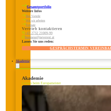
Gesamtportfolio
Weitere Infos
Ihre Vorteile
Wie wir arbeiten
Formate
Vertrieb kontaktieren
+43 2732 21009-99
business@neverest.at
Lassen Sie uns reden:
GESPRÄCHSTERMIN VEREINBA
Akademie
Akademie
Lernen beim Europameister