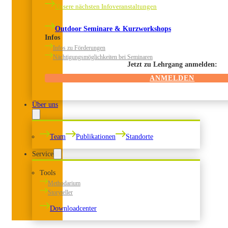
Unsere nächsten Infoveranstaltungen
Outdoor Seminare & Kurzworkshops
Infos
Infos zu Förderungen
Nächtigungsmöglichkeiten bei Seminaren
Jetzt zu Lehrgang anmelden:
ANMELDEN
Über uns
Team
Publikationen
Standorte
Service
Tools
Methodarium
Storyteller
Downloadcenter