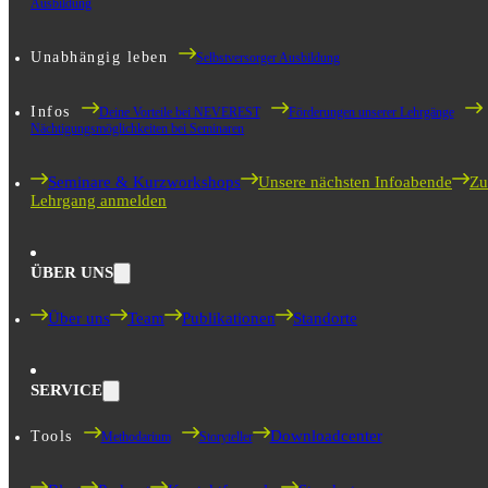
Ausbildung
Unabhängig leben
Selbstversorger Ausbildung
Infos
Deine Vorteile bei NEVEREST
Förderungen unserer Lehrgänge
Nächtigungsmöglichkeiten bei Seminaren
Seminare & Kurzworkshops
Unsere nächsten Infoabende
Zu
Lehrgang anmelden
ÜBER UNS
Über uns
Team
Publikationen
Standorte
SERVICE
Downloadcenter
Tools
Methodarium
Storyteller