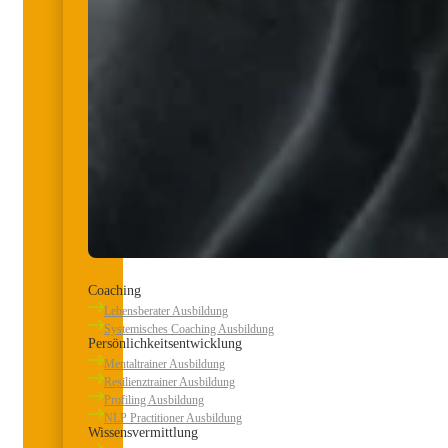
Coaching
Lebensberater Ausbildung
Systemisches Coaching Ausbildung
Persönlichkeitsentwicklung
Mentaltrainer Ausbildung
Resilienztrainer Ausbildung
Profiling Ausbildung
NLP Practitioner Ausbildung
Wissensvermittlung