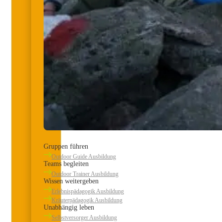
Gruppen führen
Outdoor Guide Ausbildung
Teams begleiten
Outdoor Trainer Ausbildung
Wissen weitergeben
Erlebnispädagogik Ausbildung
Kräuterpädagogik Ausbildung
Unabhängig leben
Selbstversorger Ausbildung