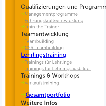
Qualifizierungen und Program
Managementprogramme
Führungskräfteentwicklung
Train the Trainer
Teamentwicklung
Teambuilding
CSR Teambuilding
Lehrlingstraining
Trainings für Lehrlinge
Trainings für Lehrlingsausbilder
Trainings & Workhops
Verkaufstraining
Gesamtportfolio
Weitere Infos