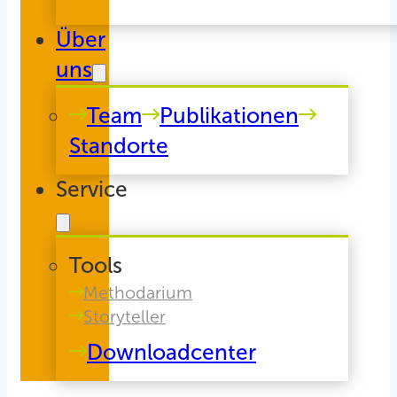
Über
uns
Team
Publikationen
Standorte
Service
Tools
Methodarium
Storyteller
Downloadcenter