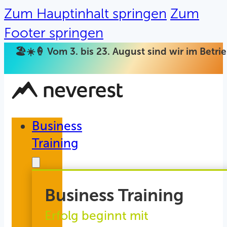
Zum Hauptinhalt springen
Zum
Footer springen
🏖️☀️🍦 Vom 3. bis 23. August sind wir im Betr
Business
Training
Business Training
Erfolg beginnt mit