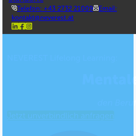
Telefon: +43 2732 21009
Email:
kontakt@neverest.at
NEVEREST Lifelong Learning:
Mentale
den Beruf
Jetzt unverbindlich anfragen