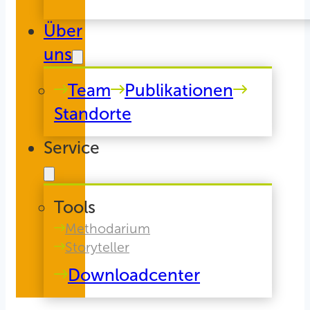
Über
uns
Team
Publikationen
Standorte
Service
Tools
Methodarium
Storyteller
Downloadcenter