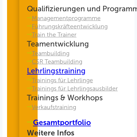
Qualifizierungen und Program
Managementprogramme
Führungskräfteentwicklung
Train the Trainer
Teamentwicklung
Teambuilding
CSR Teambuilding
Lehrlingstraining
Trainings für Lehrlinge
Trainings für Lehrlingsausbilder
Trainings & Workhops
Verkaufstraining
Gesamtportfolio
Weitere Infos