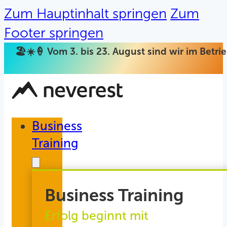
Zum Hauptinhalt springen
Zum
Footer springen
🏖️☀️🍦 Vom 3. bis 23. August sind wir im Betr
Business
Training
Business Training
Erfolg beginnt mit