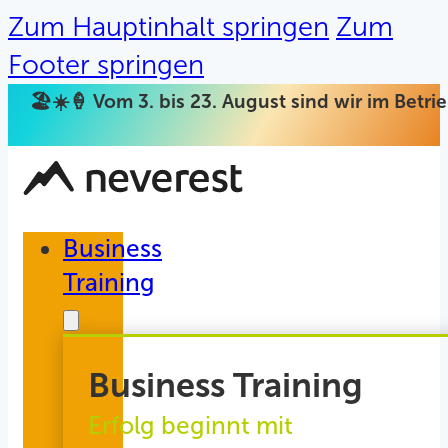
Zum Hauptinhalt springen
Zum
Footer springen
🏖️☀️🍦 Vom 3. bis 23. August sind wir im Betr
Business
Training
Business Training
Erfolg beginnt mit