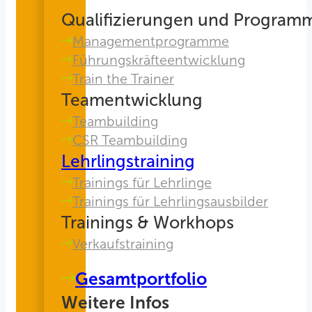
Qualifizierungen und Program
Managementprogramme
Führungskräfteentwicklung
Train the Trainer
Teamentwicklung
Teambuilding
CSR Teambuilding
Lehrlingstraining
Trainings für Lehrlinge
Trainings für Lehrlingsausbilder
Trainings & Workhops
Verkaufstraining
Gesamtportfolio
Weitere Infos