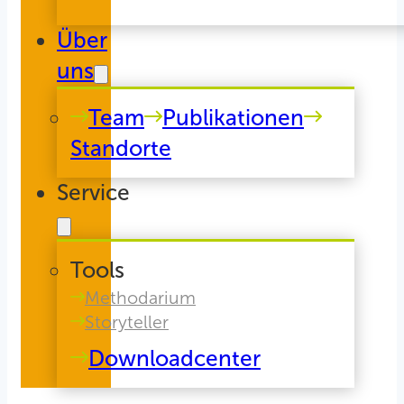
Über
uns
Team
Publikationen
Standorte
Service
Tools
Methodarium
Storyteller
Downloadcenter