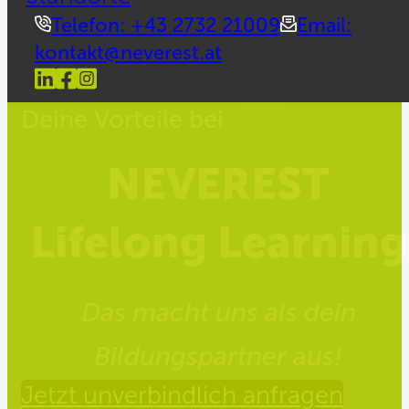
Telefon: +43 2732 21009
Email:
kontakt@neverest.at
Deine Vorteile bei
NEVEREST
Lifelong Learning
Das macht uns als dein
Bildungspartner aus!
Jetzt unverbindlich anfragen