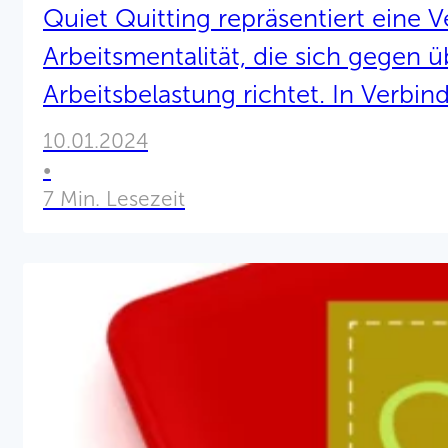
Quiet Quitting repräsentiert eine 
Arbeitsmentalität, die sich gegen 
Arbeitsbelastung richtet. In Verbi
symbolisiert es den Wunsch nach Fle
10.01.2024
Selbstbestimmung und einer ausg
•
7 Min. Lesezeit
Balance.