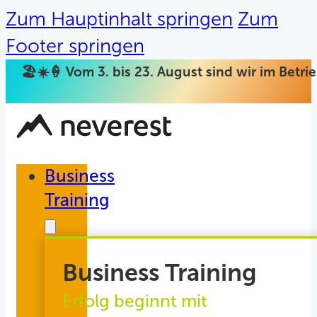
Zum Hauptinhalt springen
Zum
Footer springen
🏖️☀️🍦 Vom 3. bis 23. August sind wir im Betr
Business
Training
Business Training
Erfolg beginnt mit