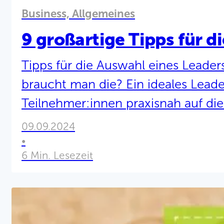
Business, Allgemeines
9 großartige Tipps für d
Tipps für die Auswahl eines Leader
braucht man die? Ein ideales Leader
Teilnehmer:innen praxisnah auf die
einschließlich der Fähigkeit, unpo
09.09.2024
treffen und Verantwortung zu über
•
6 Min. Lesezeit
Themen und so viele Kompetenzen,
entwickeln soll - am besten so sch