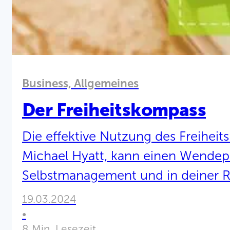
Business, Allgemeines
Der Freiheitskompass
Die effektive Nutzung des Freiheits
Michael Hyatt, kann einen Wendepu
Selbstmanagement und in deiner Ro
markieren. Er bietet dir und dei
19.03.2024
die Arbeit nicht nur produktiver, s
•
8 Min. Lesezeit