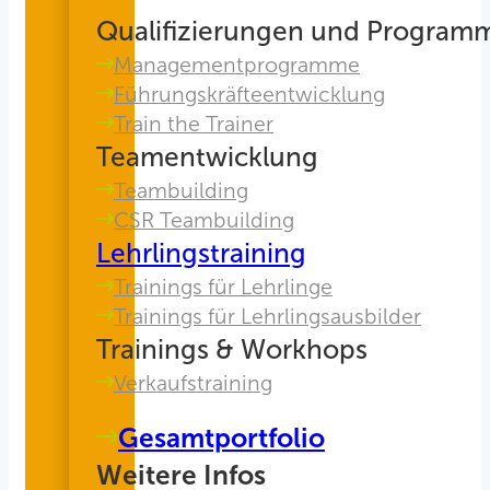
Qualifizierungen und Program
Managementprogramme
Führungskräfteentwicklung
Train the Trainer
Teamentwicklung
Teambuilding
CSR Teambuilding
Lehrlingstraining
Trainings für Lehrlinge
Trainings für Lehrlingsausbilder
Trainings & Workhops
Verkaufstraining
Gesamtportfolio
Weitere Infos