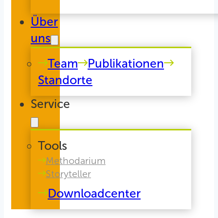
Über
uns
Team
Publikationen
Standorte
Service
Tools
Methodarium
Storyteller
Downloadcenter