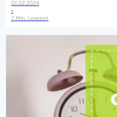
Kommunikation unterscheiden, so
01.02.2024
erfolgreiche Zusammenarbeit in An
•
7 Min. Lesezeit
verschiedenen Kommunikationsstile