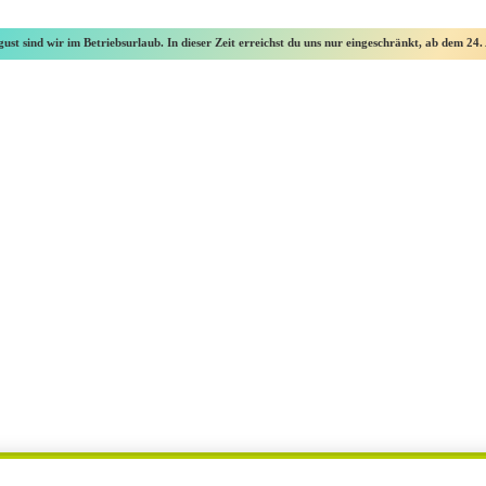
ust sind wir im Betriebsurlaub. In dieser Zeit erreichst du uns nur eingeschränkt, ab dem 24. 