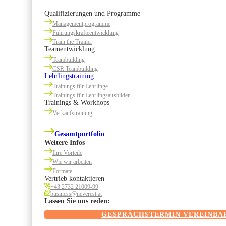
Qualifizierungen und Programme
Managementprogramme
Führungskräfteentwicklung
Train the Trainer
Teamentwicklung
Teambuilding
CSR Teambuilding
Lehrlingstraining
Trainings für Lehrlinge
Trainings für Lehrlingsausbilder
Trainings & Workhops
Verkaufstraining
Gesamtportfolio
Weitere Infos
Ihre Vorteile
Wie wir arbeiten
Formate
Vertrieb kontaktieren
+43 2732 21009-99
business@neverest.at
Lassen Sie uns reden:
GESPRÄCHSTERMIN VEREINBA