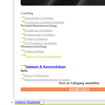
Coaching
Lebensberater Ausbildung
Systemisches Coaching Ausbildung
Persönlichkeitsentwicklung
Mentaltrainer Ausbildung
Resilienztrainer Ausbildung
Profiling Ausbildung
NLP Practitioner Ausbildung
Wissensvermittlung
Trainerausbildung
Unsere nächsten Infoabende
Seminare & Kurzworkshops
Infos
Infos zu Förderungen
Nächtigungsmöglichkeiten bei Seminaren
Jetzt zu Lehrgang anmelden:
ANMELDEN
Outdoor Akademie