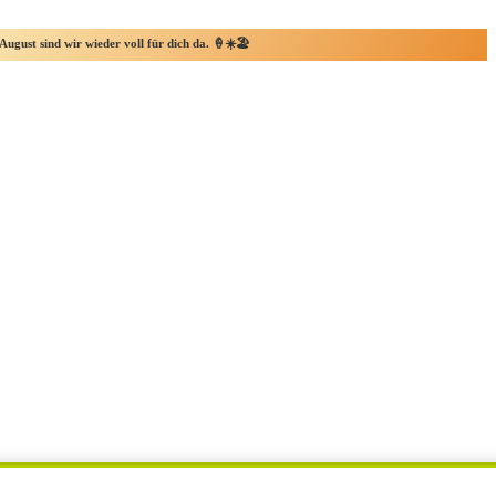
August sind wir wieder voll für dich da. 🍦☀️🏖️