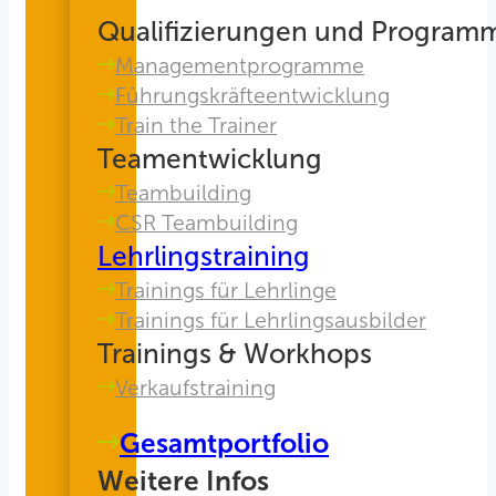
Qualifizierungen und Program
Managementprogramme
Führungskräfteentwicklung
Train the Trainer
Teamentwicklung
Teambuilding
CSR Teambuilding
Lehrlingstraining
Trainings für Lehrlinge
Trainings für Lehrlingsausbilder
Trainings & Workhops
Verkaufstraining
Gesamtportfolio
Weitere Infos