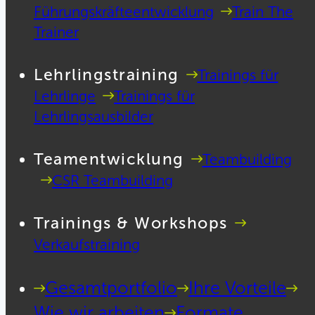
Führungskräfteentwicklung
Train The
Trainer
Lehrlingstraining
Trainings für
Lehrlinge
Trainings für
Lehrlingsausbilder
Teamentwicklung
Teambuilding
CSR Teambuilding
Trainings & Workshops
Verkaufstraining
Gesamtportfolio
Ihre Vorteile
Wie wir arbeiten
Formate