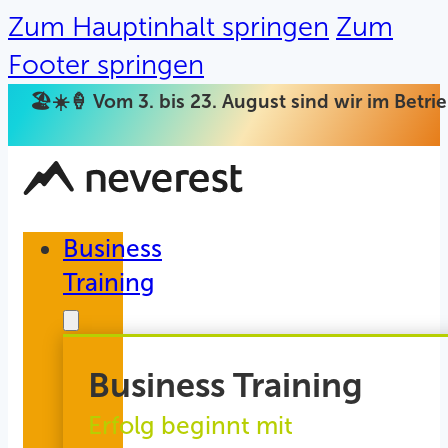
Zum Hauptinhalt springen
Zum
Footer springen
🏖️☀️🍦 Vom 3. bis 23. August sind wir im Betr
Business
Training
Business Training
Erfolg beginnt mit