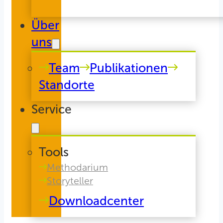
Über
uns
Team
Publikationen
Standorte
Service
Tools
Methodarium
Storyteller
Downloadcenter