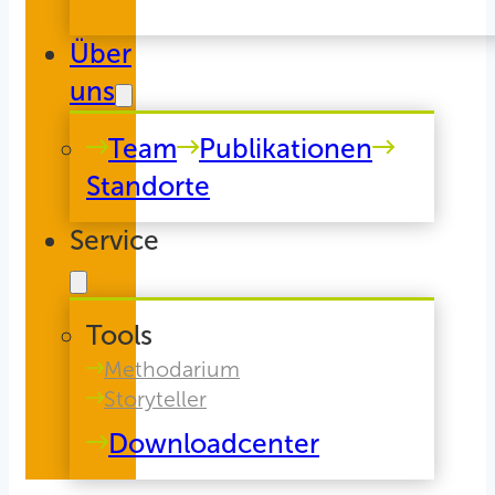
Über
uns
Team
Publikationen
Standorte
Service
Tools
Methodarium
Storyteller
Downloadcenter