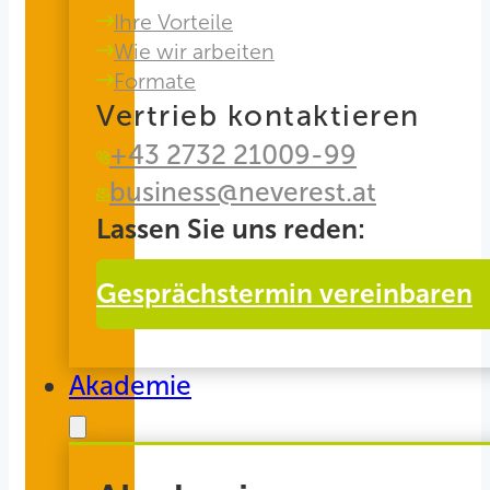
Ihre Vorteile
Wie wir arbeiten
Formate
Vertrieb kontaktieren
+43 2732 21009-99
business@neverest.at
Lassen Sie uns reden:
Gesprächstermin vereinbaren
Akademie