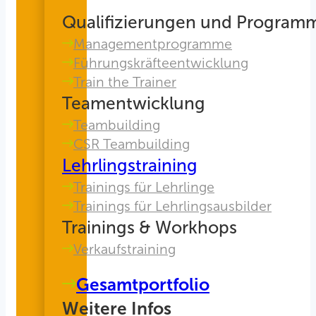
Qualifizierungen und Program
Managementprogramme
Führungskräfteentwicklung
Train the Trainer
Teamentwicklung
Teambuilding
CSR Teambuilding
Lehrlingstraining
Trainings für Lehrlinge
Trainings für Lehrlingsausbilder
Trainings & Workhops
Verkaufstraining
Gesamtportfolio
Weitere Infos