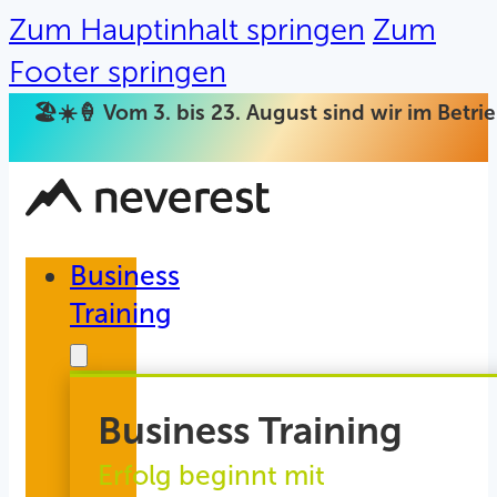
Zum Hauptinhalt springen
Zum
Footer springen
🏖️☀️🍦 Vom 3. bis 23. August sind wir im Betr
Business
Training
Business Training
Erfolg beginnt mit