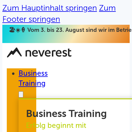
Zum Hauptinhalt springen
Zum
Footer springen
🏖️☀️🍦 Vom 3. bis 23. August sind wir im Betr
Business
Training
Business Training
Erfolg beginnt mit