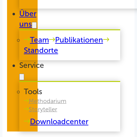
Über
uns
Team
Publikationen
Standorte
Service
Tools
Methodarium
Storyteller
Downloadcenter