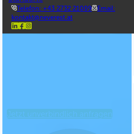
Telefon: +43 2732 21009
Email:
kontakt@neverest.at
NEVEREST Lifelong Learning:
Moder
Jetzt unverbindlich anfragen