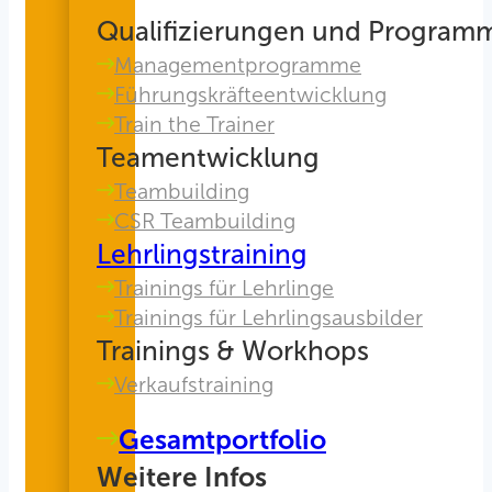
Qualifizierungen und Program
Managementprogramme
Führungskräfteentwicklung
Train the Trainer
Teamentwicklung
Teambuilding
CSR Teambuilding
Lehrlingstraining
Trainings für Lehrlinge
Trainings für Lehrlingsausbilder
Trainings & Workhops
Verkaufstraining
Gesamtportfolio
Weitere Infos