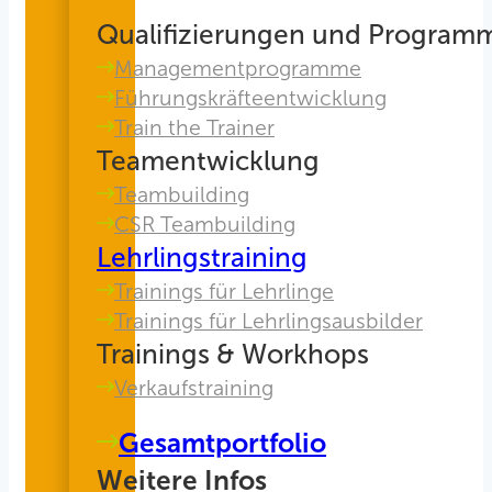
Qualifizierungen und Program
Managementprogramme
Führungskräfteentwicklung
Train the Trainer
Teamentwicklung
Teambuilding
CSR Teambuilding
Lehrlingstraining
Trainings für Lehrlinge
Trainings für Lehrlingsausbilder
Trainings & Workhops
Verkaufstraining
Gesamtportfolio
Weitere Infos