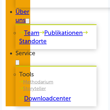
Über
uns
Team
Publikationen
Standorte
Service
Tools
Methodarium
Storyteller
Downloadcenter