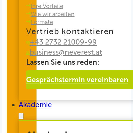
Ihre Vorteile
Wie wir arbeiten
Formate
Vertrieb kontaktieren
+43 2732 21009-99
business@neverest.at
Lassen Sie uns reden:
Gesprächstermin vereinbaren
Akademie