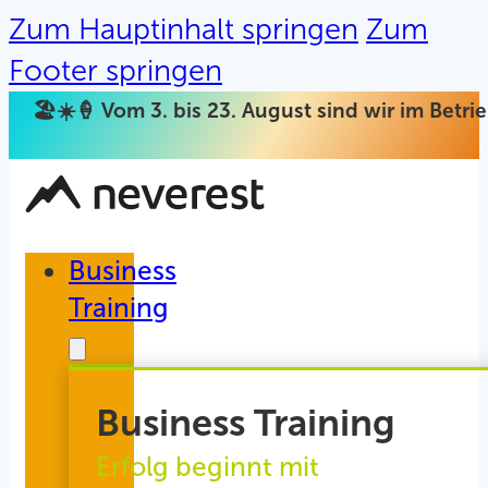
Zum Hauptinhalt springen
Zum
Footer springen
🏖️☀️🍦 Vom 3. bis 23. August sind wir im Betr
Business
Training
Business Training
Erfolg beginnt mit