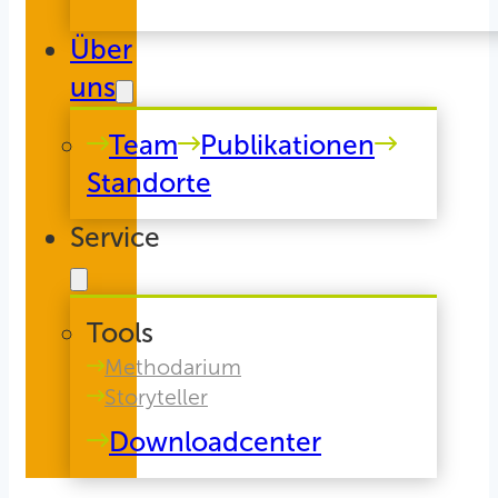
Über
uns
Team
Publikationen
Standorte
Service
Tools
Methodarium
Storyteller
Downloadcenter