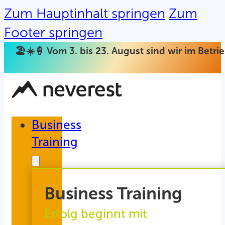
Zum Hauptinhalt springen
Zum
Footer springen
🏖️☀️🍦 Vom 3. bis 23. August sind wir im Betr
Business
Training
Business Training
Erfolg beginnt mit