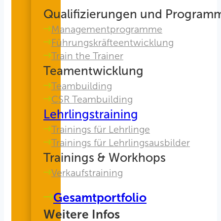
Qualifizierungen und Program
Managementprogramme
Führungskräfteentwicklung
Train the Trainer
Teamentwicklung
Teambuilding
CSR Teambuilding
Lehrlingstraining
Trainings für Lehrlinge
Trainings für Lehrlingsausbilder
Trainings & Workhops
Verkaufstraining
Gesamtportfolio
Weitere Infos