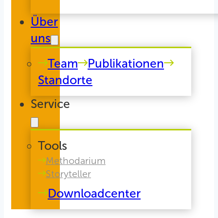
Über
uns
Team
Publikationen
Standorte
Service
Tools
Methodarium
Storyteller
Downloadcenter