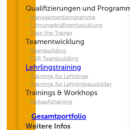
Qualifizierungen und Program
Managementprogramme
Führungskräfteentwicklung
Train the Trainer
Teamentwicklung
Teambuilding
CSR Teambuilding
Lehrlingstraining
Trainings für Lehrlinge
Trainings für Lehrlingsausbilder
Trainings & Workhops
Verkaufstraining
Gesamtportfolio
Weitere Infos