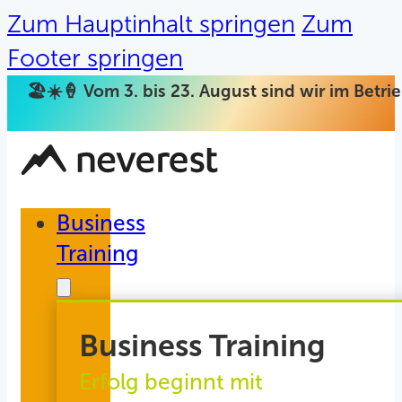
Zum Hauptinhalt springen
Zum
Footer springen
🏖️☀️🍦 Vom 3. bis 23. August sind wir im Betr
Business
Training
Business Training
Erfolg beginnt mit