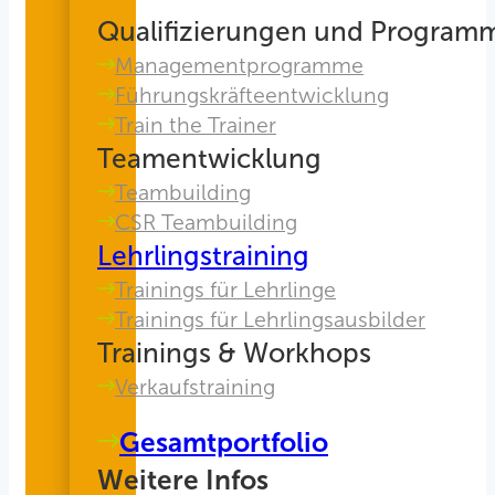
Qualifizierungen und Program
Managementprogramme
Führungskräfteentwicklung
Train the Trainer
Teamentwicklung
Teambuilding
CSR Teambuilding
Lehrlingstraining
Trainings für Lehrlinge
Trainings für Lehrlingsausbilder
Trainings & Workhops
Verkaufstraining
Gesamtportfolio
Weitere Infos