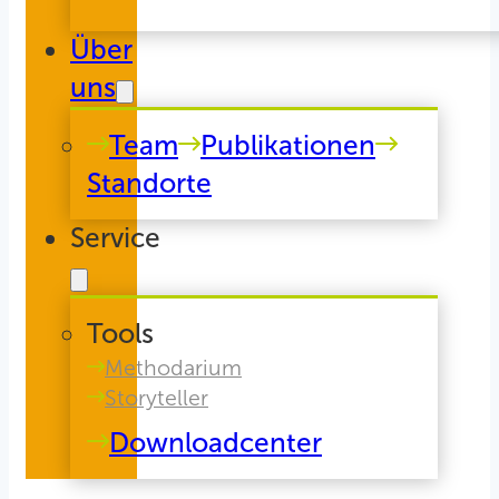
Über
uns
Team
Publikationen
Standorte
Service
Tools
Methodarium
Storyteller
Downloadcenter