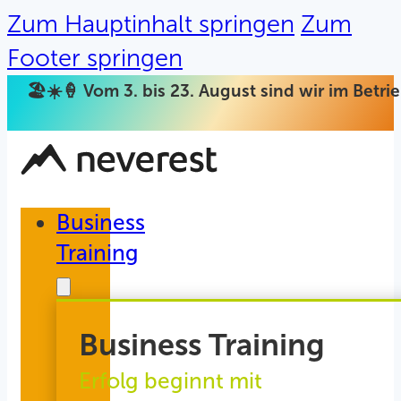
Zum Hauptinhalt springen
Zum
Footer springen
🏖️☀️🍦 Vom 3. bis 23. August sind wir im Betr
Business
Training
Business Training
Erfolg beginnt mit