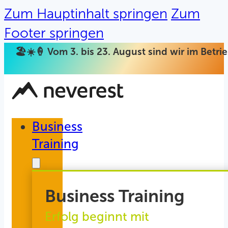
Zum Hauptinhalt springen
Zum
Footer springen
🏖️☀️🍦 Vom 3. bis 23. August sind wir im Betr
Business
Training
Business Training
Erfolg beginnt mit