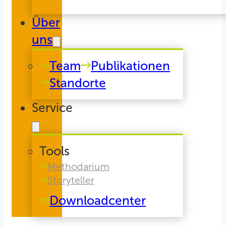
Über
uns
Team
Publikationen
Standorte
Service
Tools
Methodarium
Storyteller
Downloadcenter