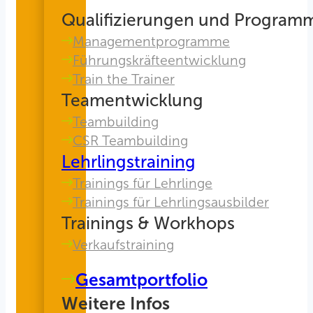
Qualifizierungen und Program
Managementprogramme
Führungskräfteentwicklung
Train the Trainer
Teamentwicklung
Teambuilding
CSR Teambuilding
Lehrlingstraining
Trainings für Lehrlinge
Trainings für Lehrlingsausbilder
Trainings & Workhops
Verkaufstraining
Gesamtportfolio
Weitere Infos