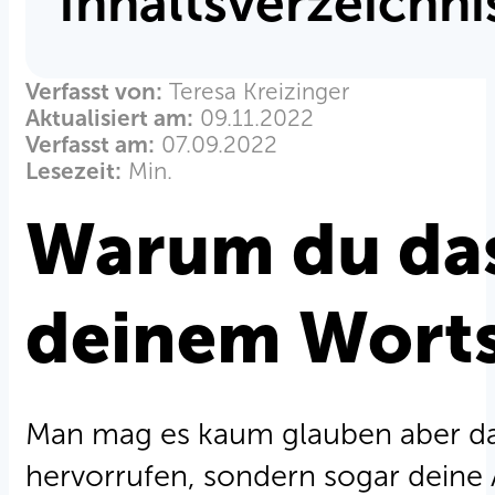
Inhaltsverzeichni
Verfasst von:
Teresa Kreizinger
Aktualisiert am:
09.11.2022
Verfasst am:
07.09.2022
Lesezeit:
Min.
Warum du das
deinem Wortsc
Man mag es kaum glauben aber das
hervorrufen, sondern sogar deine 