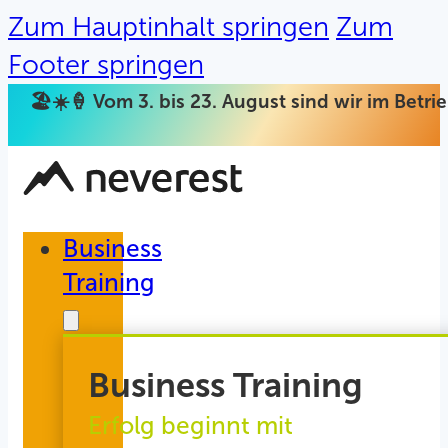
Zum Hauptinhalt springen
Zum
Footer springen
🏖️☀️🍦 Vom 3. bis 23. August sind wir im Betr
Business
Training
Business Training
Erfolg beginnt mit