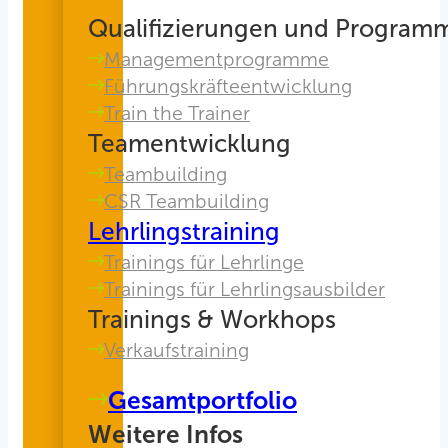
Qualifizierungen und Program
Managementprogramme
Führungskräfteentwicklung
Train the Trainer
Teamentwicklung
Teambuilding
CSR Teambuilding
Lehrlingstraining
Trainings für Lehrlinge
Trainings für Lehrlingsausbilder
Trainings & Workhops
Verkaufstraining
Gesamtportfolio
Weitere Infos