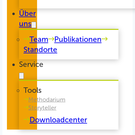
Über
uns
Team
Publikationen
Standorte
Service
Tools
Methodarium
Storyteller
Downloadcenter