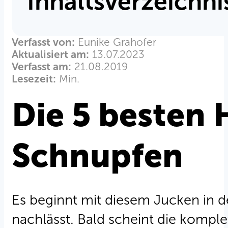
Inhaltsverzeichni
Verfasst von:
Eunike Grahofer
Aktualisiert am:
13.07.2023
Verfasst am:
21.08.2019
Lesezeit:
Min.
Die 5 besten
Schnupfen
Es beginnt mit diesem Jucken in 
nachlässt. Bald scheint die kompl