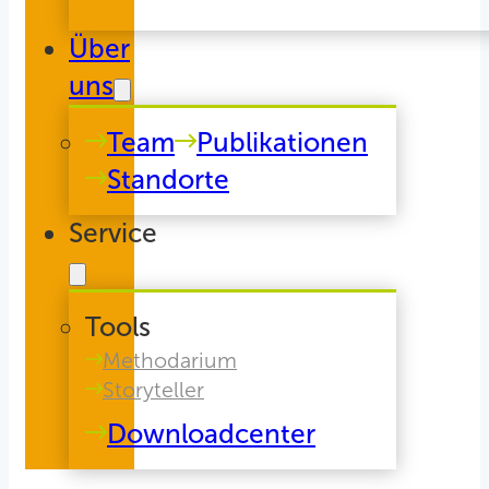
Über
uns
Team
Publikationen
Standorte
Service
Tools
Methodarium
Storyteller
Downloadcenter