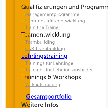
Qualifizierungen und Program
Managementprogramme
Führungskräfteentwicklung
Train the Trainer
Teamentwicklung
Teambuilding
CSR Teambuilding
Lehrlingstraining
Trainings für Lehrlinge
Trainings für Lehrlingsausbilder
Trainings & Workhops
Verkaufstraining
Gesamtportfolio
Weitere Infos