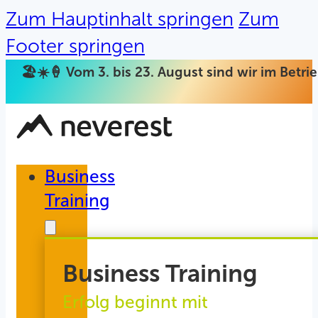
Zum Hauptinhalt springen
Zum
Footer springen
🏖️☀️🍦 Vom 3. bis 23. August sind wir im Betr
Business
Training
Business Training
Erfolg beginnt mit