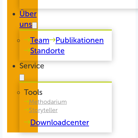
Über
uns
Team
Publikationen
Standorte
Service
Tools
Methodarium
Storyteller
Downloadcenter