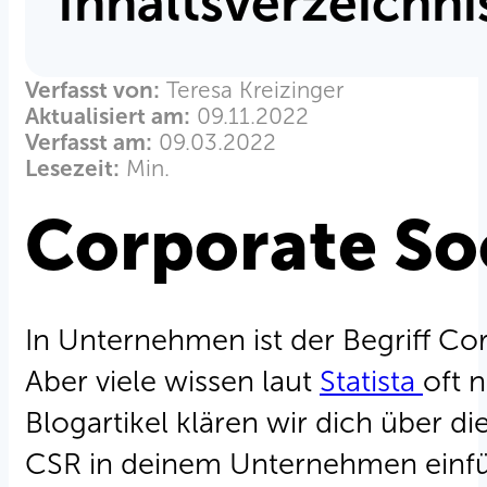
Inhaltsverzeichni
Verfasst von:
Teresa Kreizinger
Aktualisiert am:
09.11.2022
Verfasst am:
09.03.2022
Lesezeit:
Min.
Corporate Soc
In Unternehmen ist der Begriff Cor
Aber viele wissen laut
Statista
oft 
Blogartikel klären wir dich über 
CSR in deinem Unternehmen einfü