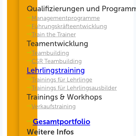
Qualifizierungen und Program
Managementprogramme
Führungskräfteentwicklung
Train the Trainer
Teamentwicklung
Teambuilding
CSR Teambuilding
Lehrlingstraining
Trainings für Lehrlinge
Trainings für Lehrlingsausbilder
Trainings & Workhops
Verkaufstraining
Gesamtportfolio
Weitere Infos