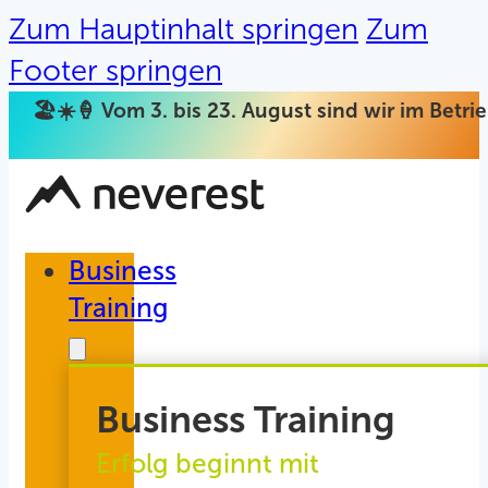
Zum Hauptinhalt springen
Zum
Footer springen
🏖️☀️🍦 Vom 3. bis 23. August sind wir im Betr
Business
Training
Business Training
Erfolg beginnt mit