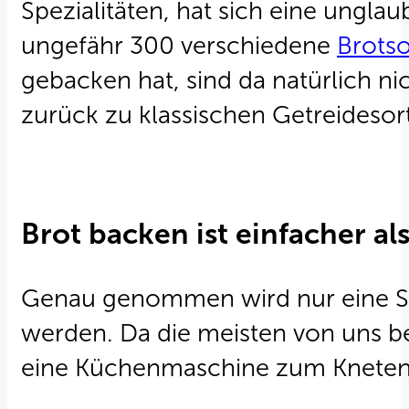
Spezialitäten, hat sich eine unglau
ungefähr 300 verschiedene
Brots
gebacken hat, sind da natürlich ni
zurück zu klassischen Getreideso
Brot backen ist einfacher al
Genau genommen wird nur eine Sch
werden. Da die meisten von uns be
eine Küchenmaschine zum Kneten