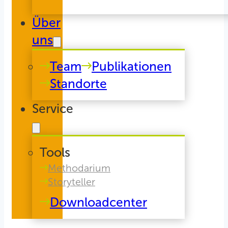
Über
uns
Team
Publikationen
Standorte
Service
Tools
Methodarium
Storyteller
Downloadcenter