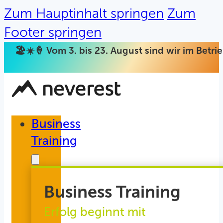
Zum Hauptinhalt springen
Zum
Footer springen
🏖️☀️🍦 Vom 3. bis 23. August sind wir im Betr
Business
Training
Business Training
Erfolg beginnt mit