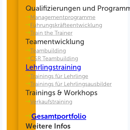
Qualifizierungen und Program
Managementprogramme
Führungskräfteentwicklung
Train the Trainer
Teamentwicklung
Teambuilding
CSR Teambuilding
Lehrlingstraining
Trainings für Lehrlinge
Trainings für Lehrlingsausbilder
Trainings & Workhops
Verkaufstraining
Gesamtportfolio
Weitere Infos