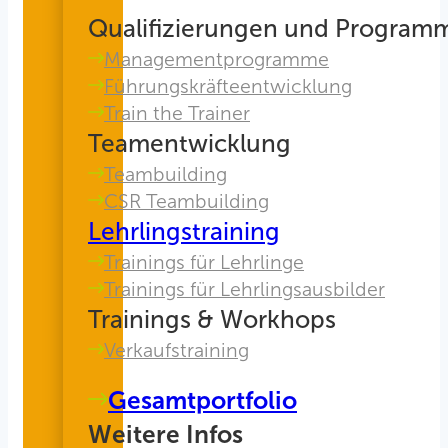
Qualifizierungen und Program
Managementprogramme
Führungskräfteentwicklung
Train the Trainer
Teamentwicklung
Teambuilding
CSR Teambuilding
Lehrlingstraining
Trainings für Lehrlinge
Trainings für Lehrlingsausbilder
Trainings & Workhops
Verkaufstraining
Gesamtportfolio
Weitere Infos