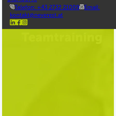
Telefon: +43 2732 21009
Email:
kontakt@neverest.at
Teamtraining