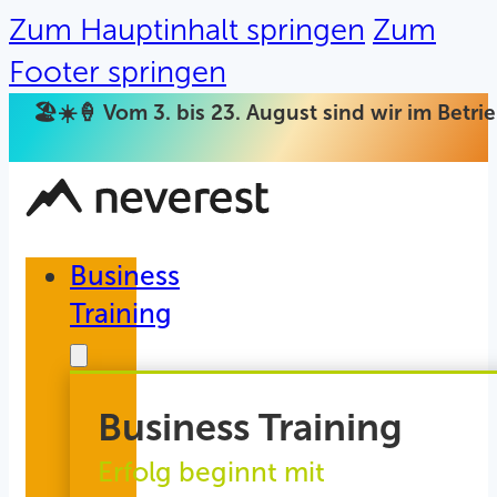
Zum Hauptinhalt springen
Zum
Footer springen
🏖️☀️🍦 Vom 3. bis 23. August sind wir im Betr
Business
Training
Business Training
Erfolg beginnt mit