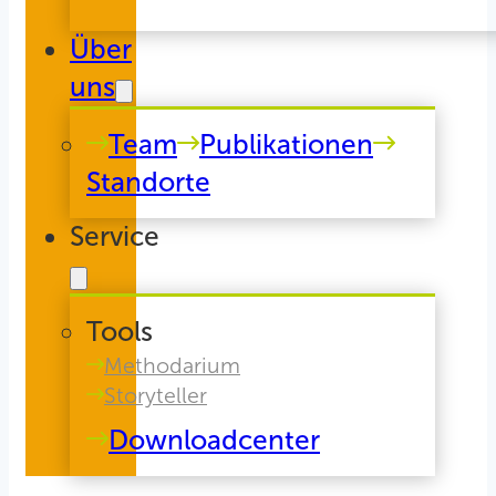
Über
uns
Team
Publikationen
Standorte
Service
Tools
Methodarium
Storyteller
Downloadcenter