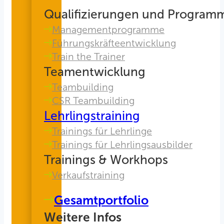
Qualifizierungen und Program
Managementprogramme
Führungskräfteentwicklung
Train the Trainer
Teamentwicklung
Teambuilding
CSR Teambuilding
Lehrlingstraining
Trainings für Lehrlinge
Trainings für Lehrlingsausbilder
Trainings & Workhops
Verkaufstraining
Gesamtportfolio
Weitere Infos