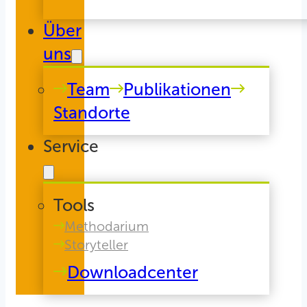
Über
uns
Team
Publikationen
Standorte
Service
Tools
Methodarium
Storyteller
Downloadcenter