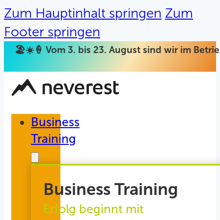
Zum Hauptinhalt springen
Zum
Footer springen
🏖️☀️🍦 Vom 3. bis 23. August sind wir im Betr
Business
Training
Business Training
Erfolg beginnt mit