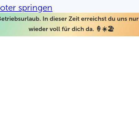
oter springen
Betriebsurlaub. In dieser Zeit erreichst du uns n
wieder voll für dich da. 🍦☀️🏖️