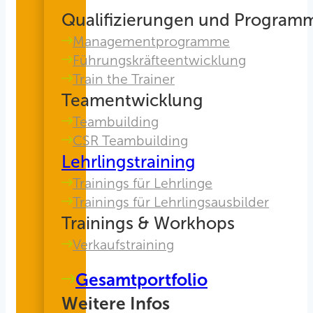
Qualifizierungen und Program
Managementprogramme
Führungskräfteentwicklung
Train the Trainer
Teamentwicklung
Teambuilding
CSR Teambuilding
Lehrlingstraining
Trainings für Lehrlinge
Trainings für Lehrlingsausbilder
Trainings & Workhops
Verkaufstraining
Gesamtportfolio
Weitere Infos