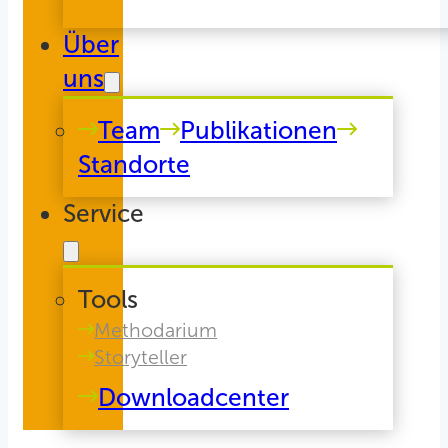
Über
uns
Team
Publikationen
Standorte
Service
Tools
Methodarium
Storyteller
Downloadcenter