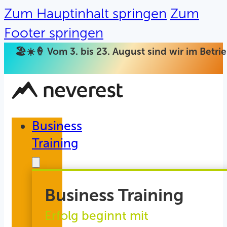
Zum Hauptinhalt springen
Zum
Footer springen
🏖️☀️🍦 Vom 3. bis 23. August sind wir im Betr
Business
Training
Business Training
Erfolg beginnt mit