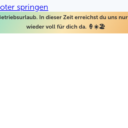
oter springen
Betriebsurlaub. In dieser Zeit erreichst du uns n
wieder voll für dich da. 🍦☀️🏖️