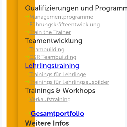
Qualifizierungen und Program
Managementprogramme
Führungskräfteentwicklung
Train the Trainer
Teamentwicklung
Teambuilding
CSR Teambuilding
Lehrlingstraining
Trainings für Lehrlinge
Trainings für Lehrlingsausbilder
Trainings & Workhops
Verkaufstraining
Gesamtportfolio
Weitere Infos