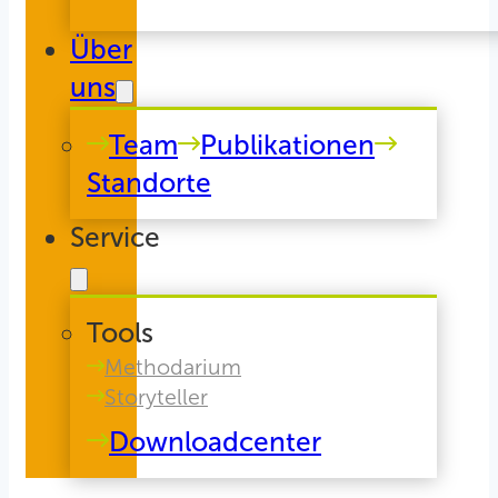
Über
uns
Team
Publikationen
Standorte
Service
Tools
Methodarium
Storyteller
Downloadcenter