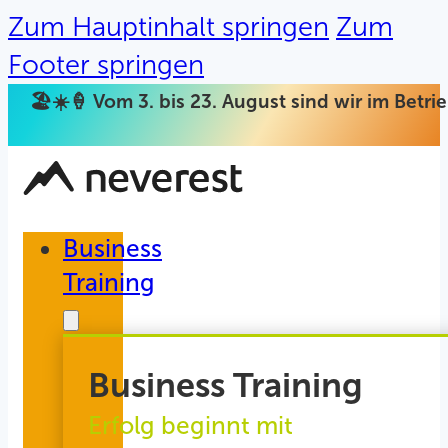
Zum Hauptinhalt springen
Zum
Footer springen
🏖️☀️🍦 Vom 3. bis 23. August sind wir im Betr
Business
Training
Business Training
Erfolg beginnt mit