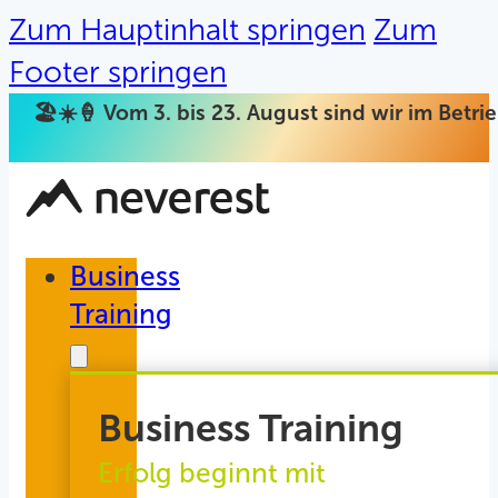
Zum Hauptinhalt springen
Zum
Footer springen
🏖️☀️🍦 Vom 3. bis 23. August sind wir im Betr
Business
Training
Business Training
Erfolg beginnt mit