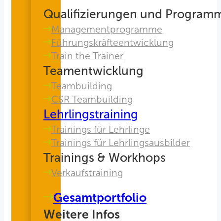
Qualifizierungen und Program
Managementprogramme
Führungskräfteentwicklung
Train the Trainer
Teamentwicklung
Teambuilding
CSR Teambuilding
Lehrlingstraining
Trainings für Lehrlinge
Trainings für Lehrlingsausbilder
Trainings & Workhops
Verkaufstraining
Gesamtportfolio
Weitere Infos