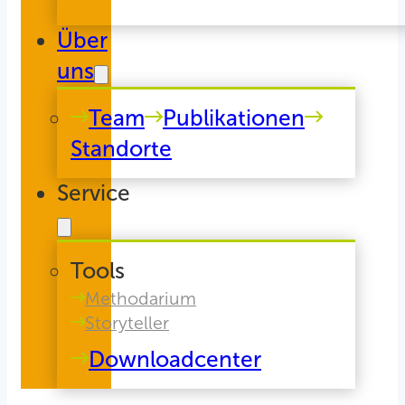
Über
uns
Team
Publikationen
Standorte
Service
Tools
Methodarium
Storyteller
Downloadcenter