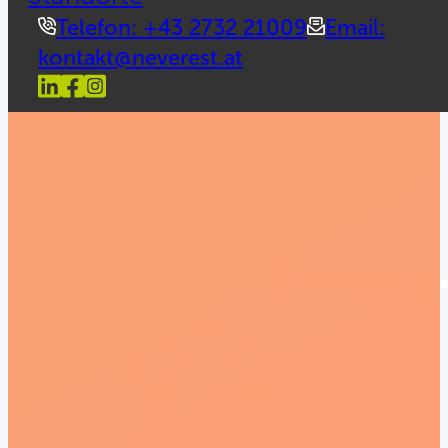
Telefon: +43 2732 21009
Email:
kontakt@neverest.at
Methodarium:
Einweg