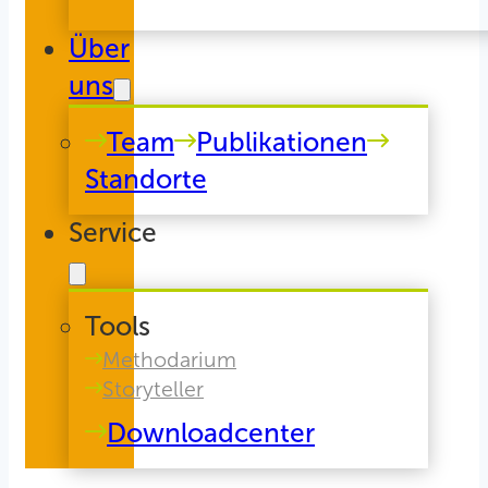
Über
uns
Team
Publikationen
Standorte
Service
Tools
Methodarium
Storyteller
Downloadcenter