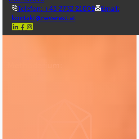
Telefon: +43 2732 21009
Email:
kontakt@neverest.at
Methodarium: