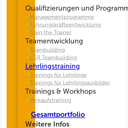
Qualifizierungen und Program
Managementprogramme
Führungskräfteentwicklung
Train the Trainer
Teamentwicklung
Teambuilding
CSR Teambuilding
Lehrlingstraining
Trainings für Lehrlinge
Trainings für Lehrlingsausbilder
Trainings & Workhops
Verkaufstraining
Gesamtportfolio
Weitere Infos