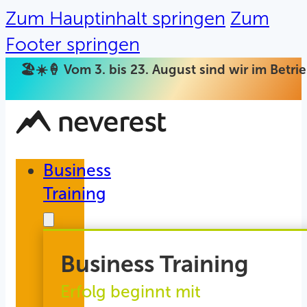
Zum Hauptinhalt springen
Zum
Footer springen
🏖️☀️🍦 Vom 3. bis 23. August sind wir im Betr
Business
Training
Business Training
Erfolg beginnt mit