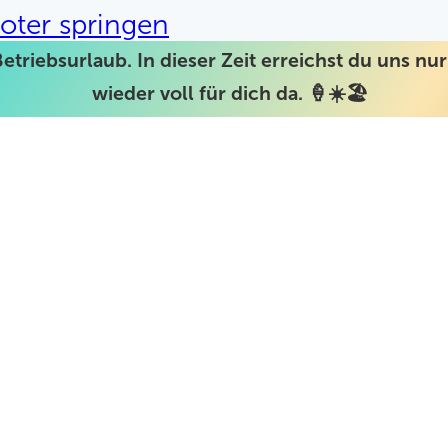
oter springen
Betriebsurlaub. In dieser Zeit erreichst du uns n
wieder voll für dich da. 🍦☀️🏖️