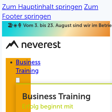
Zum Hauptinhalt springen
Zum
Footer springen
🏖️☀️🍦 Vom 3. bis 23. August sind wir im Betr
Business
Training
Business Training
Erfolg beginnt mit