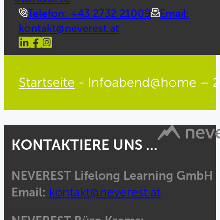
Telefon: +43 2732 21009
Email:
kontakt@neverest.at
Startseite
-
Infoabend@home – 2
KONTAKTIERE UNS ...
NEVEREST Lifelong Learning GmbH
Email:
kontakt@neverest.at