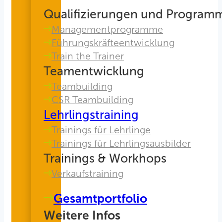
Qualifizierungen und Program
Managementprogramme
Führungskräfteentwicklung
Train the Trainer
Teamentwicklung
Teambuilding
CSR Teambuilding
Lehrlingstraining
Trainings für Lehrlinge
Trainings für Lehrlingsausbilder
Trainings & Workhops
Verkaufstraining
Gesamtportfolio
Weitere Infos