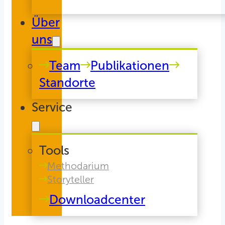
Über
uns
Team
Publikationen
Standorte
Service
Tools
Methodarium
Storyteller
Downloadcenter