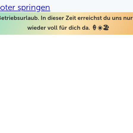
oter springen
Betriebsurlaub. In dieser Zeit erreichst du uns n
wieder voll für dich da. 🍦☀️🏖️