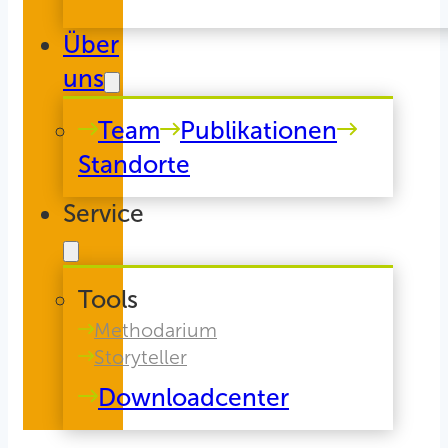
Über
uns
Team
Publikationen
Standorte
Service
Tools
Methodarium
Storyteller
Downloadcenter