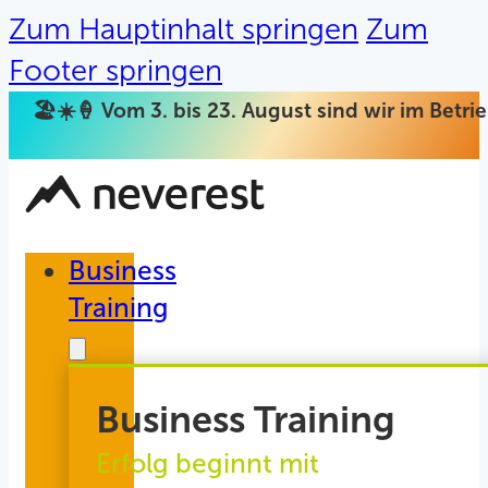
Zum Hauptinhalt springen
Zum
Footer springen
🏖️☀️🍦 Vom 3. bis 23. August sind wir im Betr
Business
Training
Business Training
Erfolg beginnt mit