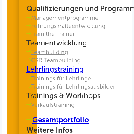
Qualifizierungen und Program
Managementprogramme
Führungskräfteentwicklung
Train the Trainer
Teamentwicklung
Teambuilding
CSR Teambuilding
Lehrlingstraining
Trainings für Lehrlinge
Trainings für Lehrlingsausbilder
Trainings & Workhops
Verkaufstraining
Gesamtportfolio
Weitere Infos