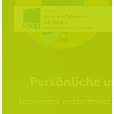
Persönliche u
Spannendes, begeisterndes un