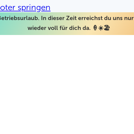
oter springen
Betriebsurlaub. In dieser Zeit erreichst du uns n
wieder voll für dich da. 🍦☀️🏖️